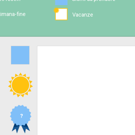
timana-fine
Vacanze
?