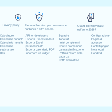
Privacy policy
Passa a Premium per rimuovere le
Quanti giorni lavorativi
pubblicità e altro ancora
nell'anno 2026?
Calcolatore
API for developers
Squadre
Configurazione
Calendario annuale
Esporta Excel standard
Todo list
Pagina di
Calendario mensile
Esporta Excel
I miei compleanni
accesso
Calendario
personalizzato
Centro promemoria
Contatti pagina
settimanale
Esporta calendario PDF
La mia pianificazione
Note legali
Dati
Incorpora un widget
L'ottimizzatore delle
Condividi
vacanza
Caffè del mattino