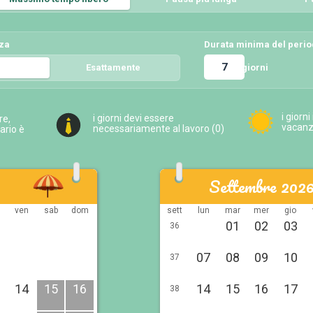
nza
Durata minima del peri
giorni
5
Esattamente
5
i giorni
i giorni devi essere
re,
vacanza
necessariamente al lavoro (
0
)
ario è
Settembre 202
ven
sab
dom
sett
lun
mar
mer
gio
01
02
03
36
07
08
09
10
37
14
15
16
14
15
16
17
38