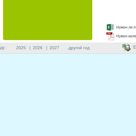
Нужен ли п
Нужен кале
E
ду:
2025
|
2026
|
2027
..другой год