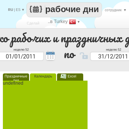
рабочие дни
RU
|
ES
▼
сотрудник
▼
..в Turkey
▼
Сделай
ко рабочих и праздничных 
каждый
по
неделю 52
неделю 52
Праздничные
Календарь
Excel
дни
undefined