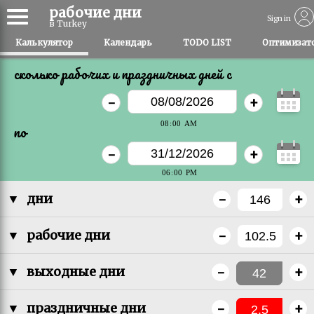
рабочие дни
Sign in
в Turkey
Калькулятор
Календарь
TODO LIST
Оптимизато
сколько рабочих и праздничных дней c
-
+
по
-
+
-
+
▼
дни
-
+
▼
рабочие дни
-
+
▼
выходные дни
-
+
▼
праздничные дни