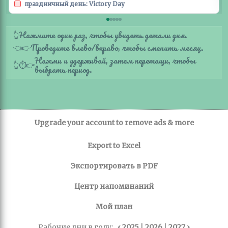
праздничный день: Victory Day
Нажмите один раз, чтобы увидеть детали дня.
👆
Проведите влево/вправо, чтобы сменить месяц.
👈
👉
Нажми и удерживай, затем перетащи, чтобы
👆
⏱️
👉
выбрать период.
Upgrade your account to remove ads & more
Export to Excel
Экспортировать в PDF
Центр напоминаний
Мой план
Рабочие дни в году:
‹ 2025
|
2026
|
2027 ›