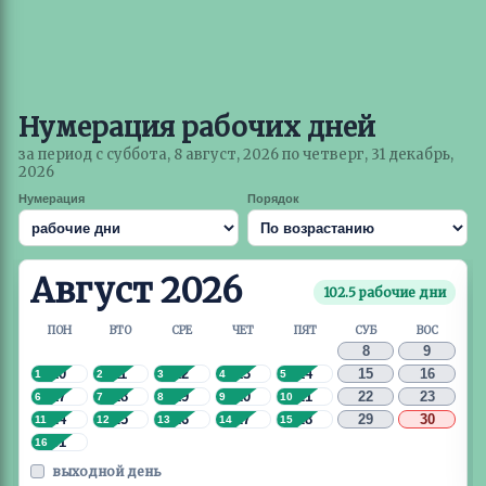
Нумерация рабочих дней
за период с суббота, 8 август, 2026 по четверг, 31 декабрь,
2026
Нумерация
Порядок
Август 2026
102.5 рабочие дни
ПОН
ВТО
СРЕ
ЧЕТ
ПЯТ
СУБ
ВОС
8
9
10
11
12
13
14
15
16
1
2
3
4
5
17
18
19
20
21
22
23
6
7
8
9
10
24
25
26
27
28
29
30
11
12
13
14
15
31
16
выходной день