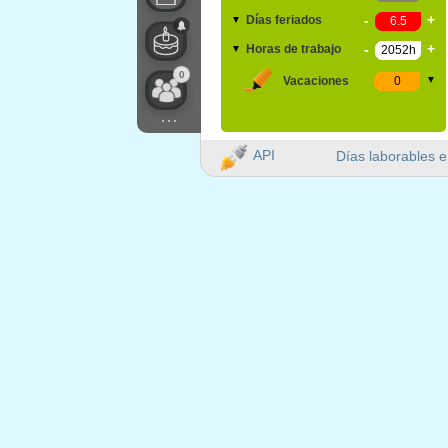
-
+
Días feriados
▼
-
+
Horas de trabajo
▼
0
Vacaciones
▼
...
API
Días laborables e