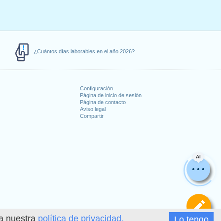
¿Cuántos días laborables en el año 2026?
Configuración
Página de inicio de sesión
Página de contacto
Aviso legal
Compartir
s
AI
De
ea nuestra
política de privacidad.
Lo tengo