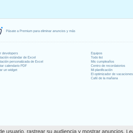
Pásate a Premium para eliminar anuncios y más
or developers
Equipos
tación estándar de Excel
Todo list
tación personalizada de Excel
Mis cumpleaños
tar calendario PDF
Centro de recordatorios
ar un widget
Mi planificación
El optimizador de vacacione
Café de la mañana
e usuario, rastrear su audiencia y mostrar anuncios. L