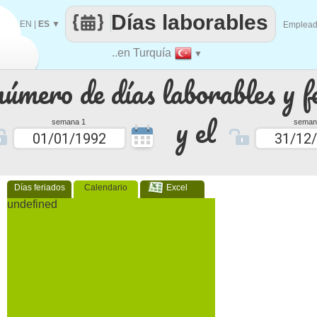
Días laborables
EN
|
ES
▼
Emplea
..en Turquía
▼
número de días laborables y f
y el
semana 1
seman
Días feriados
Calendario
Excel
undefined