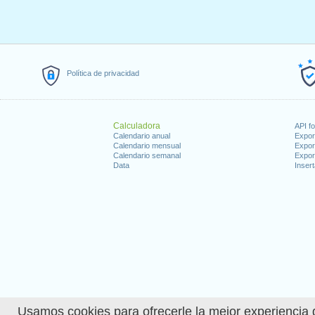
Política de privacidad
Calculadora
API f
Calendario anual
Expor
Calendario mensual
Expor
Calendario semanal
Expor
Data
Insert
Usamos cookies para ofrecerle la mejor experiencia d