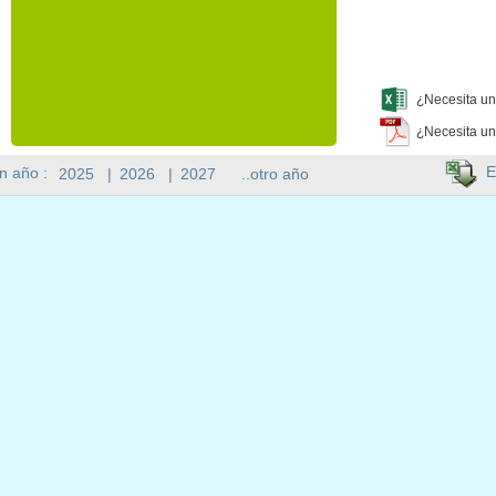
¿Necesita un
¿Necesita un
E
n año :
2025
|
2026
|
2027
..otro año