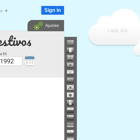
Sign in
do
▼
Ajustes
cada día
estivos
a 53