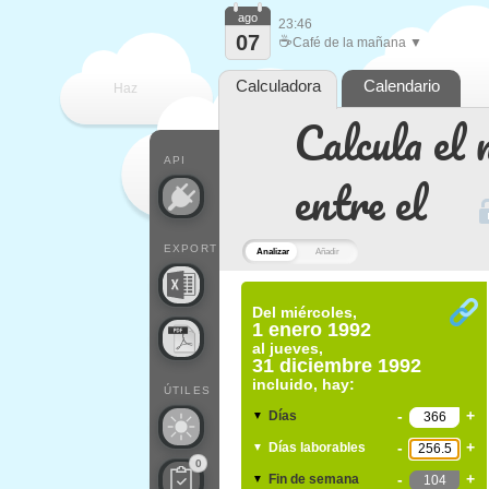
ago
23:46
07
☕
Café de la mañana ▼
Calculadora
Calendario
Haz
Calcula el 
que
API
entre el
EXPORT
Analizar
Añadir
Del
miércoles,
1 enero 1992
al
jueves,
31 diciembre 1992
incluido, hay:
ÚTILES
-
+
Días
▼
-
+
Días laborables
▼
0
-
+
Fin de semana
▼