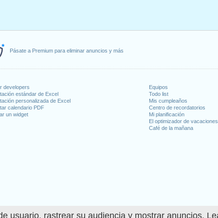
Pásate a Premium para eliminar anuncios y más
or developers
Equipos
tación estándar de Excel
Todo list
tación personalizada de Excel
Mis cumpleaños
tar calendario PDF
Centro de recordatorios
ar un widget
Mi planificación
El optimizador de vacacione
Café de la mañana
e usuario, rastrear su audiencia y mostrar anuncios. L