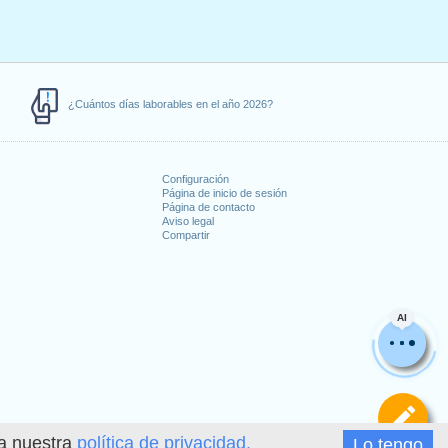
¿Cuántos días laborables en el año 2026?
Configuración
Página de inicio de sesión
Página de contacto
Aviso legal
Compartir
s
AI
De
ea nuestra
política de privacidad.
Lo tengo