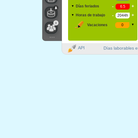
-
+
Días feriados
▼
-
+
Horas de trabajo
▼
0
Vacaciones
▼
...
API
Días laborables e