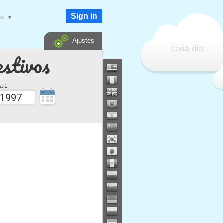
Sign in
do
▼
Ajustes
cada día
estivos
a 1