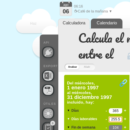
ago
06:16
06
☕
Café de la mañana ▼
Calculadora
Calendario
Haz
Calcula el 
que
API
entre el
EXPORT
Analizar
Añadir
Del
miércoles,
1 enero 1997
al
miércoles,
31 diciembre 1997
incluido, hay:
ÚTILES
-
+
Días
▼
-
+
Días laborables
▼
0
-
+
Fin de semana
▼