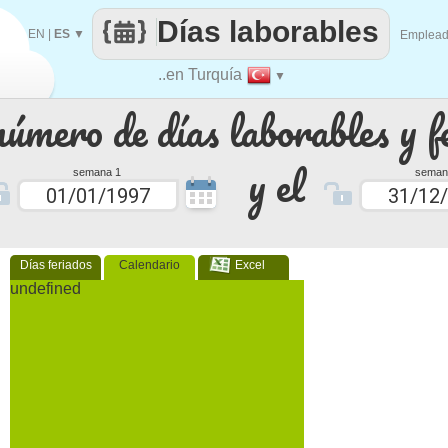
Días laborables
EN
|
ES
▼
Emplea
..en Turquía
▼
número de días laborables y f
y el
semana 1
seman
Días feriados
Calendario
Excel
undefined