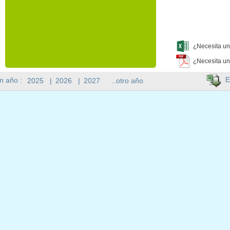
¿Necesita un
¿Necesita un
E
n año :
2025
|
2026
|
2027
..otro año