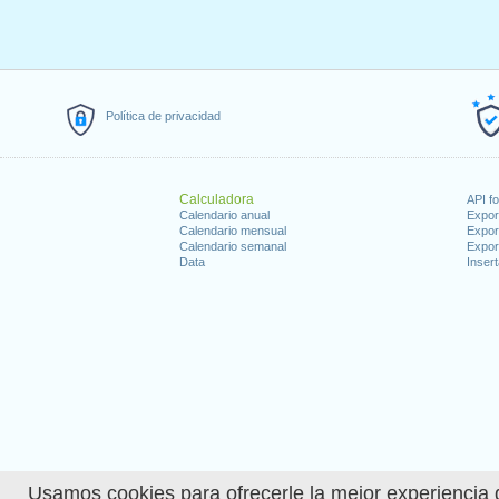
Política de privacidad
Calculadora
API f
Calendario anual
Expor
Calendario mensual
Expor
Calendario semanal
Expor
Data
Insert
Usamos cookies para ofrecerle la mejor experiencia d